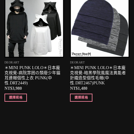
DEORART
DEORART
＊MINI PUNK LOLO＊日本龐
＊MINI PUNK LOLO＊日本龐
克視覺-病院雰囲の頹廢少年貓
克視覺-暗黑學院風魔法異能者
耳連帽個性上衣 PUNK(中
針織造型個性毛帽(中
性.DRT2449)
性.DRT2467)PUNK
NT$
3,980
NT$
1,480
選擇規格
選擇規格