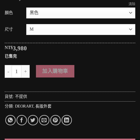
清除
顏色
尺寸
NT$
3,980
已售完
＊MINI PUNK LOLO＊日本龐克視覺-異次元空間の暗黑異能者連帽個性長
加入購物車
貨號:
不提供
分類:
DEORART
,
長版外套