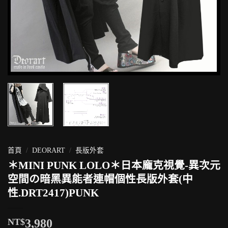
首頁
/
DEORART
/
長版外套
＊MINI PUNK LOLO＊日本龐克視覺-異次元
空間の暗黑異能者連帽個性長版外套(中
性.DRT2417)PUNK
NT$
3,980