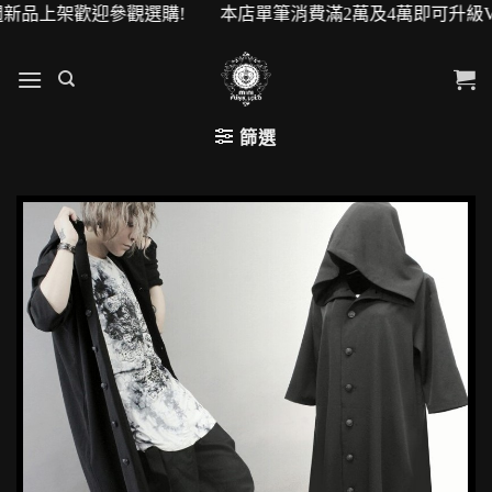
迎參觀選購! 本店單筆消費滿2萬及4萬即可升級VIP會員! 
篩選