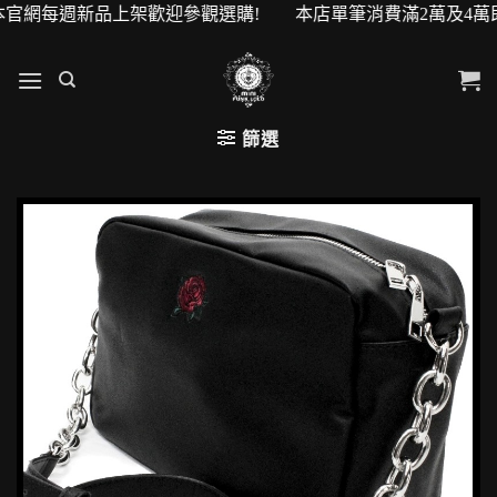
本官網每週新品上架歡迎參觀選購! 本店單筆消費滿2萬及4萬即可
篩選