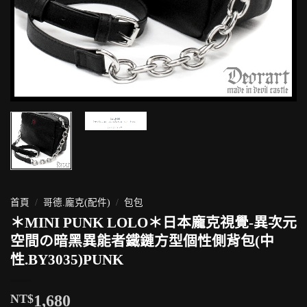
首頁
/
哥德.龐克(配件)
/
包包
＊MINI PUNK LOLO＊日本龐克視覺-異次元
空間の暗黑異能者鐵鏈方型個性側背包(中
性.BY3035)PUNK
NT$
1,680