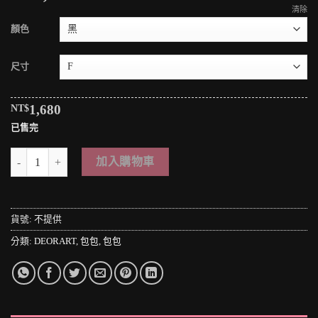
清除
顏色
尺寸
NT$
1,680
已售完
＊MINI PUNK LOLO＊日本龐克視覺-異次元空間の暗黑異能者鐵鏈方型
加入購物車
貨號:
不提供
分類:
DEORART
,
包包
,
包包