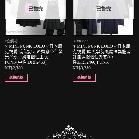
已售完
已售完
T恤(長袖)
DEORART
＊MINI PUNK LOLO＊日本龐
＊MINI PUNK LOLO＊日本龐
克視覺-病院雰囲の頹廢少年螢
克視覺-暗黑學院風魔法異能者
光塗鴉手繪貓個性上衣
針織連帽個性外套(中
PUNK(中性.DRT2453)
性.DRT2466)PUNK
NT$
2,380
NT$
3,280
選擇規格
選擇規格