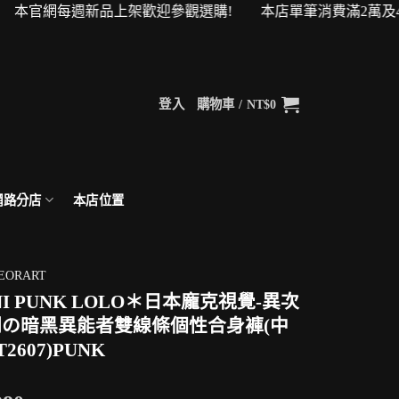
本官網每週新品上架歡迎參觀選購! 本店單筆消費滿2萬及4萬即可
登入
購物車 /
NT$
0
網路分店
本店位置
EORART
NI PUNK LOLO＊日本龐克視覺-異次
の暗黑異能者雙線條個性合身褲(中
T2607)PUNK