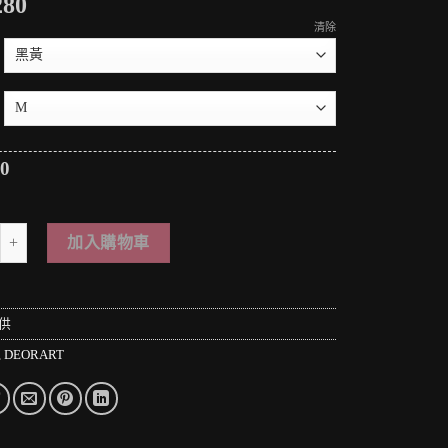
280
清除
80
 PUNK LOLO＊日本龐克視覺-異次元空間の暗黑異能者雙線條個性合身褲(中性.
加入購物車
供
,
DEORART