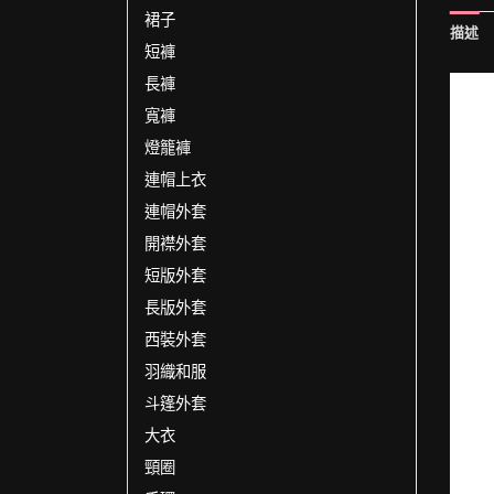
裙子
描述
短褲
長褲
寬褲
燈籠褲
連帽上衣
連帽外套
開襟外套
短版外套
長版外套
西裝外套
羽織和服
斗篷外套
大衣
頸圈