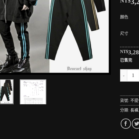
NT$
3,
顏色
尺寸
NT$
3,2
已售完
＊MINI
貨號:
不提
分類:
長褲