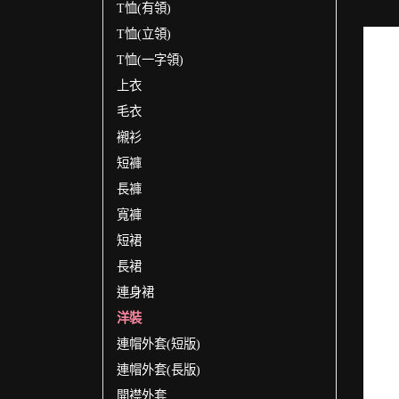
T恤(有領)
T恤(立領)
T恤(一字領)
上衣
毛衣
襯衫
短褲
長褲
寬褲
短裙
長裙
連身裙
洋裝
連帽外套(短版)
連帽外套(長版)
開襟外套