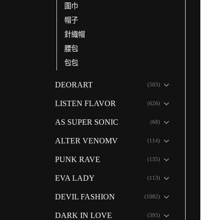
圍巾
帽子
針織帽
腰包
包包
DEORART
(503)
LISTEN FLAVOR
(626)
AS SUPER SONIC
(68)
ALTER VENOMV
(114)
PUNK RAVE
(135)
EVA LADY
(113)
DEVIL FASHION
(1082)
DARK IN LOVE
(395)