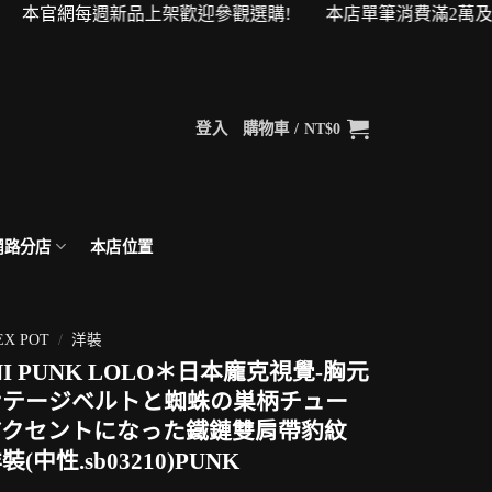
本官網每週新品上架歡迎參觀選購! 本店單筆消費滿2萬及4萬即可
登入
購物車 /
NT$
0
網路分店
本店位置
EX POT
/
洋裝
NI PUNK LOLO＊日本龐克視覺-胸元
ンテージベルトと蜘蛛の巣柄チュー
アクセントになった鐵鏈雙肩帶豹紋
(中性.sb03210)PUNK