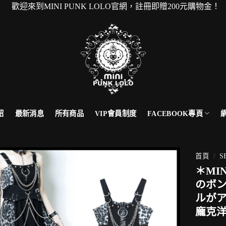
到MINI PUNK LOLO官網，註冊即贈200元購物金！ 
FACEBOOK專頁
紹
最新消息
所有商品
VIP會員制度
首頁
/
S
＊MI
のボ
ルが
龐克洋裝