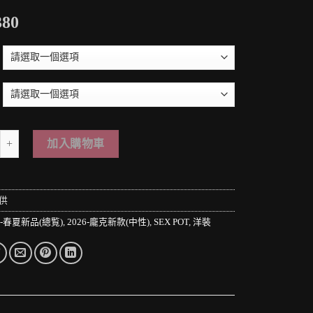
380
 PUNK LOLO＊日本龐克視覺-胸元のボンテージベルトと蜘蛛の巣柄チュー
加入購物車
供
6-春夏新品(總覧)
,
2026-龐克新款(中性)
,
SEX POT
,
洋裝