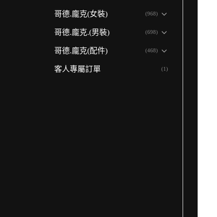
哥德.龐克(女裝)
(968)
哥德.龐克.(男裝)
(698)
哥德.龐克(配件)
(468)
客人專屬訂單
(1)