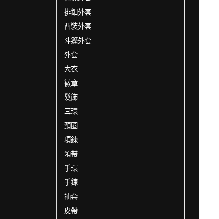
排釦外套
西裝外套
斗篷外套
外套
大衣
徽章
髮飾
耳環
頸圈
項鍊
領帶
手環
手鍊
袖套
皮帶