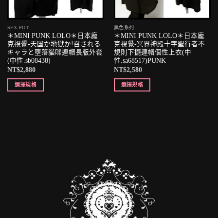
SEX POT
黑色系列
＊MINI PUNK LOLO＊日本龐
＊MINI PUNK LOLO＊日本龐
克視覺-天国か地獄か!召される
克視覺-冥界神殿十字聖行者不
キャラと堕落貓咪連帽長版外套
規則下擺連帽個性上衣(中
(中性.sb08438)
性.sa68517)PUNK
NT$
2,880
NT$
2,580
選擇規格
選擇規格