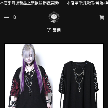
 本官網每週新品上架歡迎參觀選購! 本店單筆消費滿2萬及4萬即
篩選