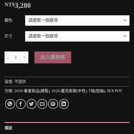
NT$
3,280
顏色
尺寸
＊MINI PUNK LOLO＊日本龐克視覺-袖のレースアップと袖からつな
加入購物車
貨號:
不提供
分類:
2026-春夏新品(總覧)
,
2026-龐克新款(中性)
,
T恤(短袖)
,
SEX POT
描述