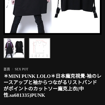
首頁
/
SEX POT
＊MINI PUNK LOLO＊日本龐克視覺-袖のレ
ースアップと袖からつながるリストバンド
がポイントのカットソー龐克上衣(中
性.sa681335)PUNK