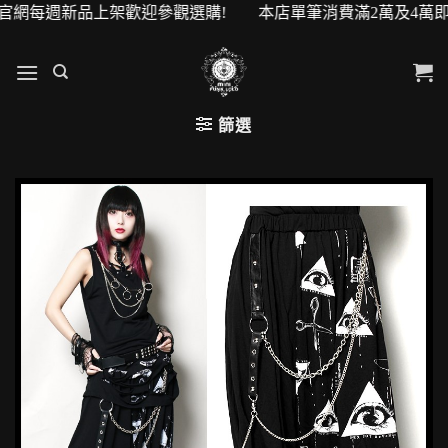
官網每週新品上架歡迎參觀選購! 本店單筆消費滿2萬及4萬即可升
篩選