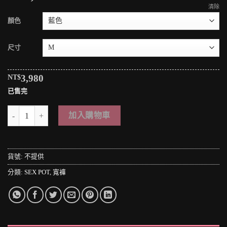
清除
顏色
尺寸
NT$
3,980
已售完
＊MINI PUNK LOLO＊日本龐克視覺-闇黑國度三角異次元空間神秘之眼個
加入購物車
貨號:
不提供
分類:
SEX POT
,
寬褲