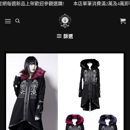
網每週新品上架歡迎參觀選購! 本店單筆消費滿2萬及4萬即可升級
篩選