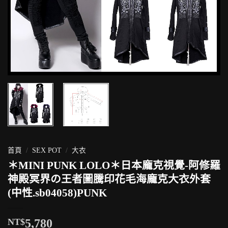
首頁
/
SEX POT
/
大衣
＊MINI PUNK LOLO＊日本龐克視覺-阿修羅
神殿冥界の王者圖騰印花毛海龐克大衣外套
(中性.sb04058)PUNK
NT$
5,780