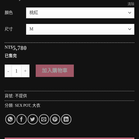
清除
顏色
尺寸
NT$
5,780
已售完
＊MINI PUNK LOLO＊日本龐克視覺-阿修羅神殿冥界の王者圖騰印花毛海
加入購物車
貨號:
不提供
分類:
SEX POT
,
大衣