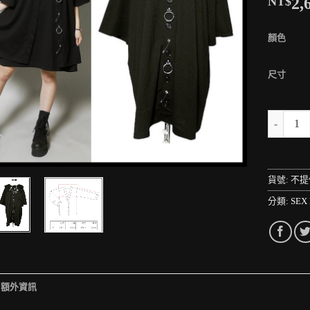
NT$
2,
顏色
尺寸
＊MINI
貨號:
不提
分類:
SEX
額外資訊