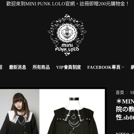
MINI PUNK LOLO官網，註冊即贈200元購物金！ 本
FACEBOOK專頁
紹
最新消息
所有商品
VIP會員制度
首頁
/
S
＊MI
院の教
性.sb0