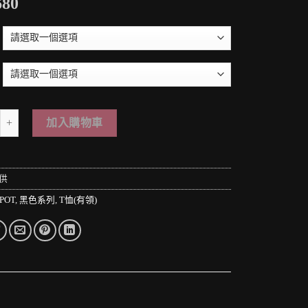
680
 PUNK LOLO＊日本龐克視覺-魔樞院の教徒神秘符號海軍領排釦龐克上衣(中性.
加入購物車
供
 POT
,
黑色系列
,
T恤(有領)