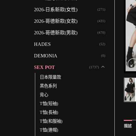
2026-日系新款(女性)
(271)
2026-哥德新款(女款)
(431)
2026-哥德新款(男款)
(470)
HADES
(52)
DEMONIA
(0)
SEX POT
(1737)
日本限量款
黑色系列
背心
T恤(短袖)
T恤(長袖)
T恤(和服袖)
描述
T恤(連帽)