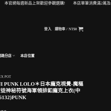
官網每週新品上架歡迎參觀選購! 本店單筆消費滿2萬及4萬即可升
登入
購物車 /
NT$
0
網路分店
本店位置
EX POT
NI PUNK LOLO＊日本龐克視覺-魔樞
徒神秘符號海軍領排釦龐克上衣(中
6132)PUNK