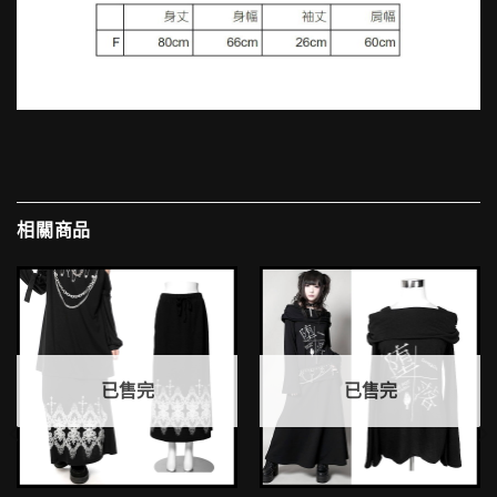
相關商品
已售完
已售完