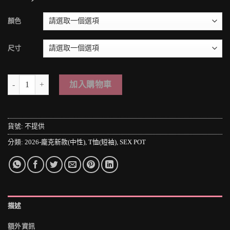
顏色
尺寸
＊MINI PUNK LOLO＊日本龐克視覺-魔樞院の神秘教徒十字骷髏頭圖騰
加入購物車
貨號:
不提供
分類:
2026-龐克新款(中性)
,
T恤(短袖)
,
SEX POT
描述
額外資訊