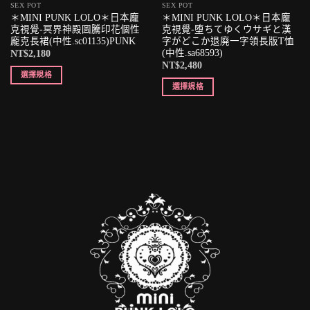
SEX POT
SEX POT
＊MINI PUNK LOLO＊日本龐
＊MINI PUNK LOLO＊日本龐
克視覺-冥界神殿圖騰印花個性
克視覺-堕ちてゆくウサギと漢
龐克長裙(中性.sc01135)PUNK
字がどこか退廃一字領長版T恤
(中性.sa68593)
NT$
2,180
NT$
2,480
選擇規格
選擇規格