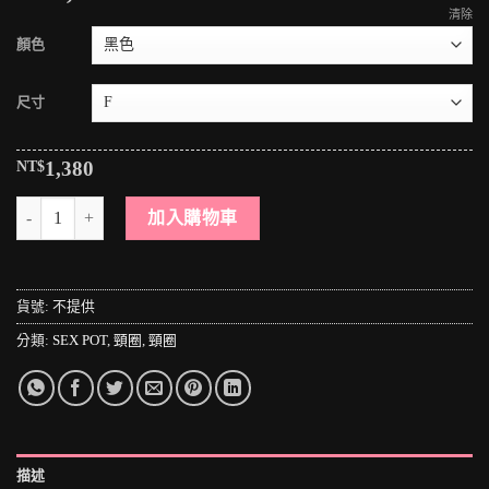
清除
顏色
尺寸
NT$
1,380
＊MINI PUNK LOLO＊日本龐克視覺-魔雰囲気の闇教使徒鉚釘鐵鏈龐克頸
加入購物車
貨號:
不提供
分類:
SEX POT
,
頸圈
,
頸圈
描述