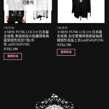
已售完
T恤(短袖)
T恤(連帽)
＊MINI PUNK LOLO＊日本龐
＊MINI PUNK LOLO＊日本龐
克視覺-異端邪說の骷髏頭祭典
克視覺-自宅警備隊頹廢破袖連
圓領個性造型T恤(中
帽個性長版上衣(sa68540)PUNK
性.sa68536)PUNK
NT$
2,780
NT$
2,180
選擇規格
選擇規格