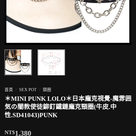
首頁
/
SEX POT
/
頸圈
＊MINI PUNK LOLO＊日本龐克視覺-魔雰囲
気の闇教使徒鉚釘鐵鏈龐克頸圈(牛皮.中
性.SD41043)PUNK
NT$
1,380