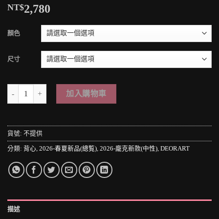
NT$
2,780
顏色
尺寸
＊MINI PUNK LOLO＊日本龐克視覺-黑暗學院風の魔法執事シック
加入購物車
貨號:
不提供
分類:
背心
,
2026-春夏新品(總覧)
,
2026-龐克新款(中性)
,
DEORART
描述