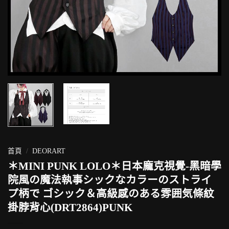
首頁
/
DEORART
＊MINI PUNK LOLO＊日本龐克視覺-黑暗學
院風の魔法執事シックなカラーのストライ
プ柄で ゴシック＆高級感のある雰囲気條紋
掛脖背心(DRT2864)PUNK