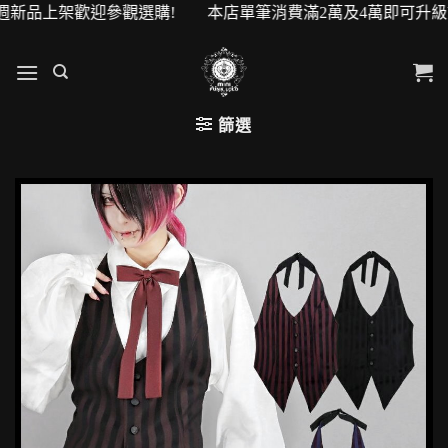
歡迎參觀選購! 本店單筆消費滿2萬及4萬即可升級VIP會員! 
篩選