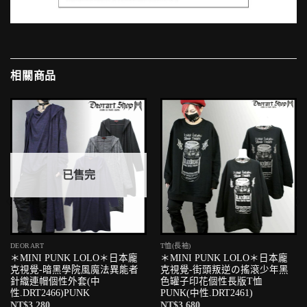
相關商品
已售完
DEORART
T恤(長袖)
＊MINI PUNK LOLO＊日本龐
＊MINI PUNK LOLO＊日本龐
克視覺-暗黑學院風魔法異能者
克視覺-街頭叛逆の搖滾少年黑
針織連帽個性外套(中
色罐子印花個性長版T恤
性.DRT2466)PUNK
PUNK(中性.DRT2461)
NT$
3,280
NT$
3,680