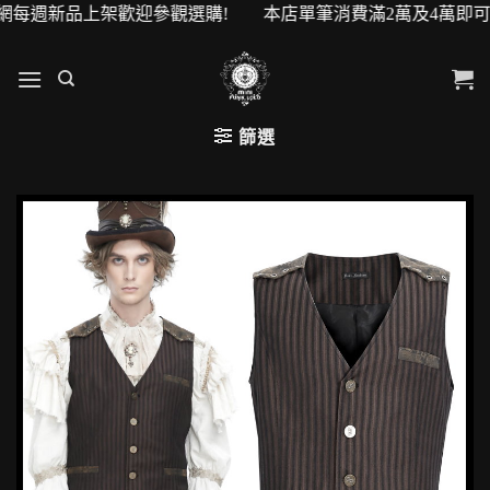
每週新品上架歡迎參觀選購! 本店單筆消費滿2萬及4萬即可升級V
篩選