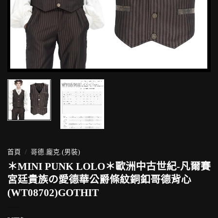
首頁
/
哥德.龐克.(男裝)
＊MINI PUNK LOLO＊歐洲中古世紀-凡爾賽
宮廷貴族の愛德華公爵條紋銅釦哥德背心
(WT08702)GOTHIT