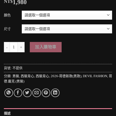
NT$
1,980
顏色
尺寸
＊MINI PUNK LOLO＊歐洲中古世紀-凡爾賽宮廷貴族の愛德華公爵條紋銅
加入購物車
貨號:
不提供
分類:
男裝
,
西裝背心
,
西裝背心
,
2026-哥德新款(男款)
,
DEVIL FASHION
,
哥
德.龐克.(男裝)
描述