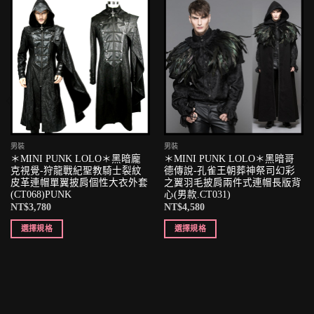
男裝
男裝
＊MINI PUNK LOLO＊黑暗龐
＊MINI PUNK LOLO＊黑暗哥
克視覺-狩龍戰紀聖教騎士裂紋
德傳說-孔雀王朝葬神祭司幻彩
皮革連帽單翼披肩個性大衣外套
之翼羽毛披肩兩件式連帽長版背
(CT068)PUNK
心(男款.CT031)
NT$
3,780
NT$
4,580
選擇規格
選擇規格