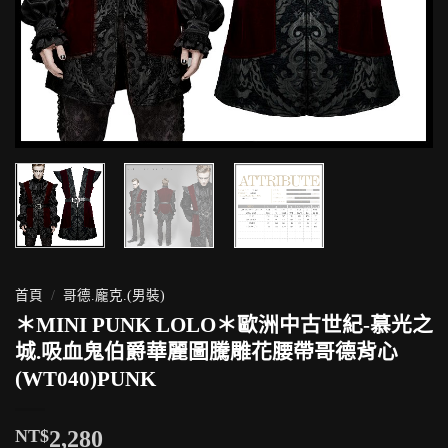
首頁
/
哥德.龐克.(男裝)
＊MINI PUNK LOLO＊歐洲中古世紀-慕光之
城.吸血鬼伯爵華麗圖騰雕花腰帶哥德背心
(WT040)PUNK
NT$
2,280