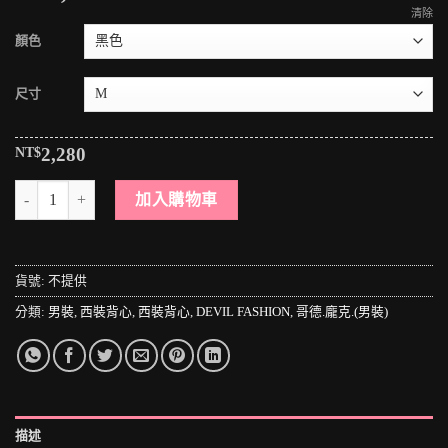
清除
顏色
尺寸
NT$
2,280
＊MINI PUNK LOLO＊歐洲中古世紀-慕光之城.吸血鬼伯爵華麗圖騰雕
加入購物車
貨號:
不提供
分類:
男裝
,
西裝背心
,
西裝背心
,
DEVIL FASHION
,
哥德.龐克.(男裝)
描述