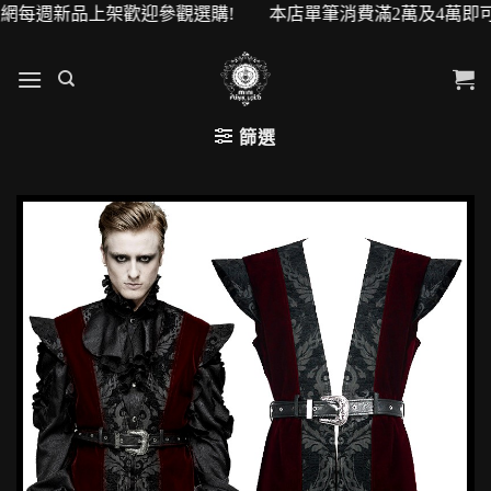
每週新品上架歡迎參觀選購! 本店單筆消費滿2萬及4萬即可升級V
篩選