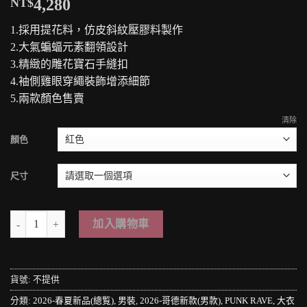
NT$
4,280
1.採用提花料，仿皮斜紋壓膠料製作
2.大氣蝙蝠元素翻領設計
3.精緻的雕花寶石手縫扣
4.袖側雞眼穿繩裝飾增添細節
5.兩款顏色售賣
清除
顏色
尺寸
＊MINI PUNK LOLO＊歐洲中古世紀-皇家宮廷貴族:威爾斯公爵華麗暗紋
加入購物車
貨號:
不提供
分類:
2026-春夏新品(總覧)
,
男裝
,
2026-哥德新款(男款)
,
PUNK RAVE
,
大衣