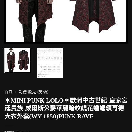
首頁
/
哥德.龐克.(男裝)
＊MINI PUNK LOLO＊歐洲中古世紀-皇家宮
廷貴族:威爾斯公爵華麗暗紋緹花蝙蝠領哥德
大衣外套(WY-1850)PUNK RAVE