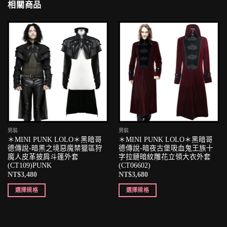
相關商品
男裝
男裝
＊MINI PUNK LOLO＊黑暗哥
＊MINI PUNK LOLO＊黑暗哥
德傳說-暗黑之境惡魔禁獵區狩
德傳說-暗夜古堡吸血鬼王族十
魔人皮革披肩斗篷外套
字拉鏈暗紋雕花立領大衣外套
(CT109)PUNK
(CT06602)
NT$
3,480
NT$
3,680
選擇規格
選擇規格