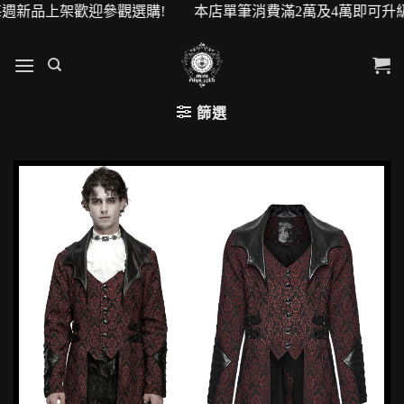
品上架歡迎參觀選購! 本店單筆消費滿2萬及4萬即可升級VIP會
篩選