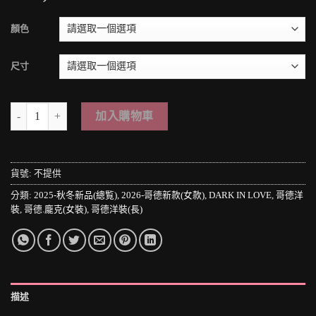
顏色
尺寸
＊MINI PUNK LOLO＊黑暗哥德傳說-午夜伊甸園の黑薔薇夫人羽毛薄紗
加入購物車
貨號:
不提供
分類:
2025-秋冬新品(總覧)
,
2026-哥德新款(女款)
,
DARK IN LOVE
,
哥德洋
裝
,
哥德.龐克(女裝)
,
哥德洋裝(長)
描述