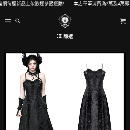
本官網每週新品上架歡迎參觀選購! 本店單筆消費滿2萬及4萬即可
篩選