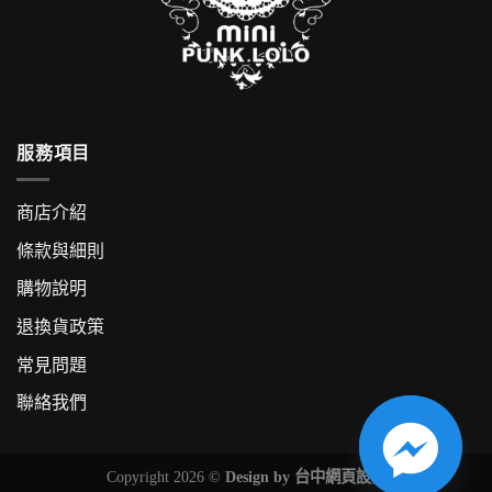
服務項目
商店介紹
條款與細則
購物說明
退換貨政策
常見問題
聯絡我們
Copyright 2026 ©
Design by
台中網頁設計