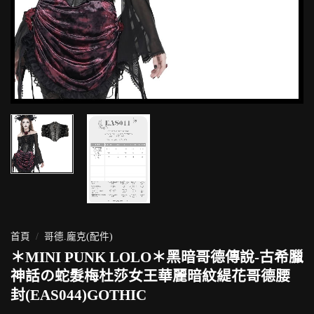
首頁
/
哥德.龐克(配件)
＊MINI PUNK LOLO＊黑暗哥德傳說-古希臘
神話の蛇髮梅杜莎女王華麗暗紋緹花哥德腰
封(EAS044)GOTHIC