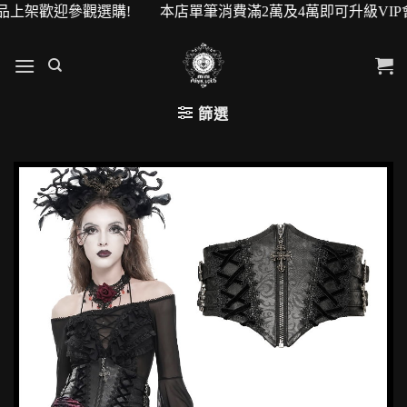
架歡迎參觀選購! 本店單筆消費滿2萬及4萬即可升級VIP會員!
篩選