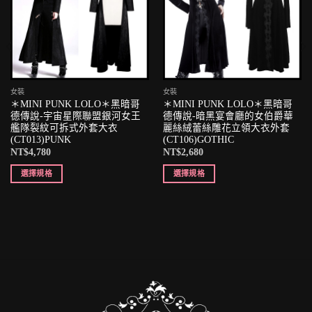
女裝
女裝
＊MINI PUNK LOLO＊黑暗哥
＊MINI PUNK LOLO＊黑暗哥
德傳說-宇宙星際聯盟銀河女王
德傳說-暗黑宴會廳的女伯爵華
艦隊裂紋可拆式外套大衣
麗絲絨蕾絲雕花立領大衣外套
(CT013)PUNK
(CT106)GOTHIC
NT$
4,780
NT$
2,680
選擇規格
選擇規格