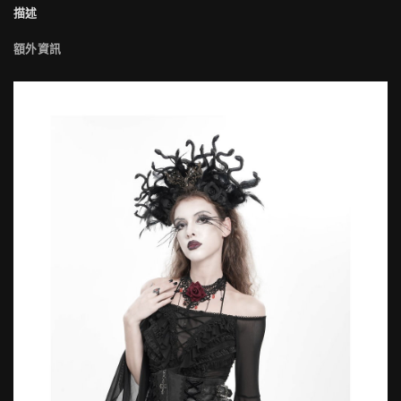
描述
額外資訊