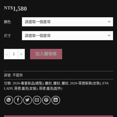
NT$
1,580
顏色
尺寸
＊MINI PUNK LOLO＊黑暗哥德傳說-古希臘神話の蛇髮梅杜莎女王華麗
加入購物車
貨號:
不提供
分類:
2026-春夏新品(總覧)
,
腰封
,
腰封
,
腰封
,
2026-哥德新款(女款)
,
EVA
LADY
,
哥德.龐克(女裝)
,
哥德.龐克(配件)