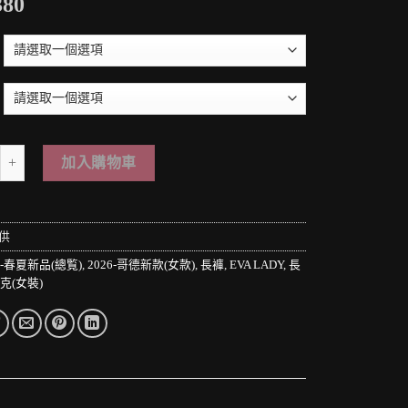
380
 PUNK LOLO＊黑暗哥德傳說-古希臘神話の蛇髮梅杜莎女王華麗暗紋緹花薔薇
加入購物車
供
6-春夏新品(總覧)
,
2026-哥德新款(女款)
,
長褲
,
EVA LADY
,
長
克(女裝)