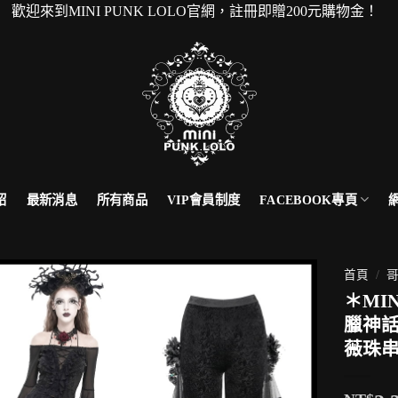
到MINI PUNK LOLO官網，註冊即贈200元購物金！ 
FACEBOOK專頁
紹
最新消息
所有商品
VIP會員制度
首頁
/
哥
＊MI
臘神
薇珠串哥