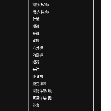
襯衫(短袖)
襯衫(長袖)
針織
短褲
長褲
寬褲
六分褲
內搭褲
短裙
長裙
連身裙
龐克洋裝
哥德洋裝(短)
哥德洋裝(長)
外套