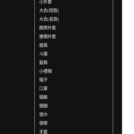
小外套
大衣(短款)
大衣(長款)
開襟外套
連帽外套
披肩
斗篷
髮飾
小禮帽
帽子
口罩
頸飾
頸圈
領巾
領帶
手套