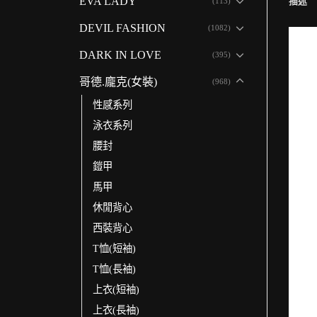
EVA LADY
(113)
描述
DEVIL FASHION
(1082)
DARK IN LOVE
(395)
哥德.龐克(女裝)
(968)
性感系列
泳衣系列
腰封
鎧甲
馬甲
休閒背心
西裝背心
T恤(短袖)
T恤(長袖)
上衣(短袖)
上衣(長袖)