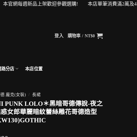
 本官網每週新品上架歡迎參觀選購! 本店單筆消費滿2萬及4萬
登入
購物車 /
NT$
0
網路分店
本店位置
德.龐克(女裝)
/
長裙
NI PUNK LOLO＊黑暗哥德傳說-夜之
魅惑女郎華麗暗紋蕾絲雕花哥德造型
W130)GOTHIC