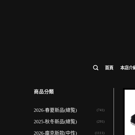
歡迎
首頁
本店介
商品分類
2026-春夏新品(總覧)
(741)
2025-秋冬新品(總覧)
(291)
2026-龐克新款(中性)
(1111)