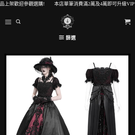
迎參觀選購! 本店單筆消費滿2萬及4萬即可升級VIP會員! 
篩選