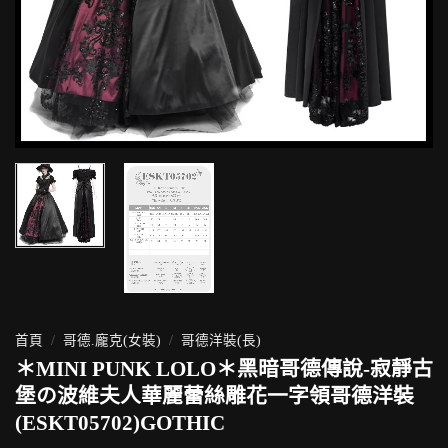
首頁
/
哥德.龐克(女裝)
/
哥德洋裝(長)
＊MINI PUNK LOLO＊黑暗哥德傳說-寂靜古
堡の波維夫人華麗蕾絲雕花一字領哥德洋裝
(ESKT05702)GOTHIC