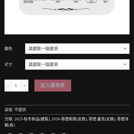
顏色
尺寸
＊MINI PUNK LOLO＊黑暗哥德傳說-寂靜古堡の波維夫人華麗蕾絲雕花一
加入購物車
貨號:
不提供
分類:
2025-秋冬新品(總覧)
,
2026-哥德新款(女款)
,
哥德.龐克(女裝)
,
哥德洋
裝(長)