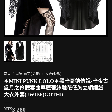
首頁
/
哥德.龐克(女裝)
/
大衣(短款)
＊MINI PUNK LOLO＊黑暗哥德傳說-暗夜古
堡月之伶聽宴曲華麗蕾絲雕花低胸立領細絨
大衣外套(JW156)GOTHIC
NT$
3,280