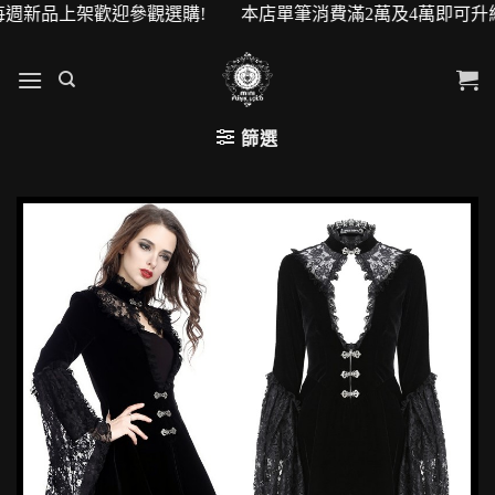
新品上架歡迎參觀選購! 本店單筆消費滿2萬及4萬即可升級VIP
篩選