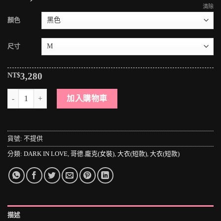
清除
顏色
尺寸
NT$
3,280
＊MINI PUNK LOLO＊黑暗哥德傳說-暗夜古堡月之伶聽宴曲華麗蕾絲
加入購物車
貨號:
不提供
分類:
DARK IN LOVE
,
哥德.龐克(女裝)
,
大衣(短款)
,
大衣(短款)
描述