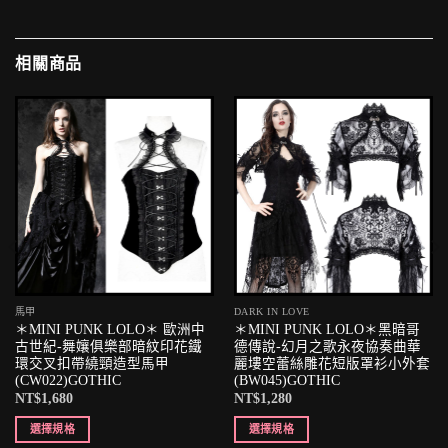
相關商品
馬甲
DARK IN LOVE
＊MINI PUNK LOLO＊ 歐洲中
＊MINI PUNK LOLO＊黑暗哥
古世紀-舞孃俱樂部暗紋印花鐵
德傳說-幻月之歌永夜協奏曲華
環交叉扣帶繞頸造型馬甲
麗塿空蕾絲雕花短版罩衫小外套
(CW022)GOTHIC
(BW045)GOTHIC
NT$
1,680
NT$
1,280
選擇規格
選擇規格