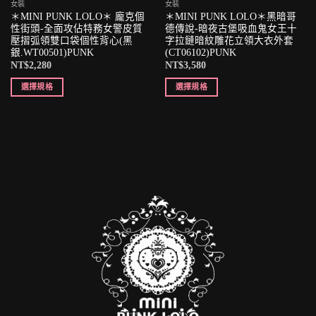
女裝
女裝
＊MINI PUNK LOLO＊ 龐克個
＊MINI PUNK LOLO＊黑暗哥
性街頭-全面攻佔特務女警皮質
德傳說-暗夜古堡吸血鬼女王十
壓摺弧領雙口袋個性背心(黑
字拉鏈暗紋雕花立領大衣外套
銀.WT00501)PUNK
(CT06102)PUNK
NT$
2,280
NT$
3,580
選擇規格
選擇規格