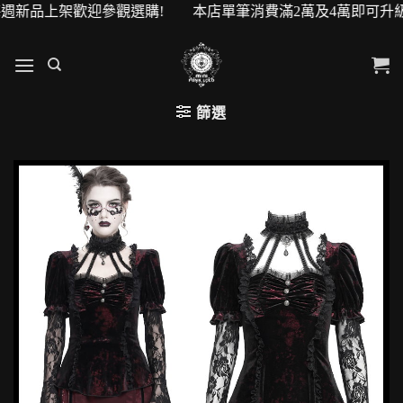
品上架歡迎參觀選購! 本店單筆消費滿2萬及4萬即可升級VIP會
篩選