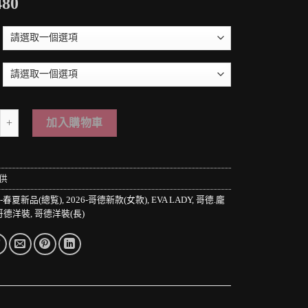
480
 PUNK LOLO＊黑暗哥德傳說-暗月古堡の最後晚宴黑玫瑰夫人華麗蕾絲雪紡刺
加入購物車
供
6-春夏新品(總覧)
,
2026-哥德新款(女款)
,
EVA LADY
,
哥德.龐
哥德洋裝
,
哥德洋裝(長)