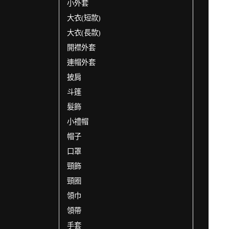
小外套
大衣(短款)
大衣(長款)
開襟外套
連帽外套
披肩
斗篷
髮飾
小禮帽
帽子
口罩
頸飾
頸圈
領巾
領帶
手套