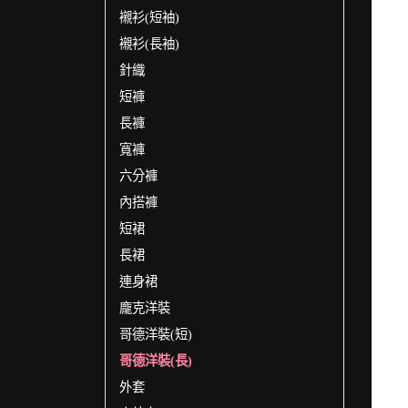
襯衫(短袖)
襯衫(長袖)
針織
短褲
長褲
寬褲
六分褲
內搭褲
短裙
長裙
連身裙
龐克洋裝
哥德洋裝(短)
哥德洋裝(長)
外套