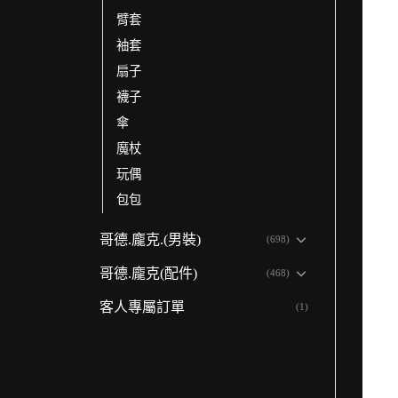
臂套
袖套
扇子
襪子
傘
魔杖
玩偶
包包
哥德.龐克.(男裝)
(698)
哥德.龐克(配件)
(468)
客人專屬訂單
(1)