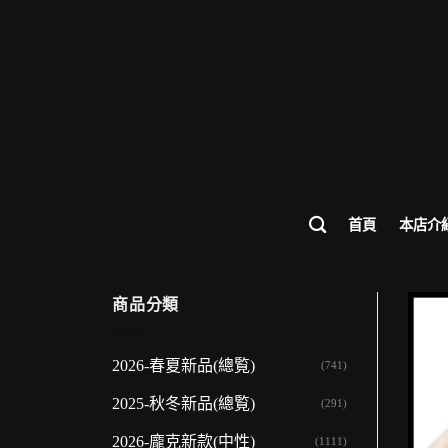
歡
首頁
本店介
商品分類
2026-春夏新品(總覧)
(741)
2025-秋冬新品(總覧)
(291)
2026-龐克新款(中性)
(1111)