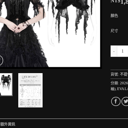
NT$
1,
顏色
尺寸
＊MINI
貨號:
不提
分類:
202
袖)
,
EVA L
額外資訊