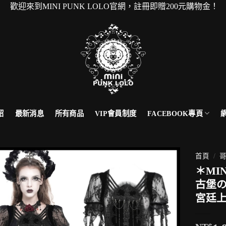
到MINI PUNK LOLO官網，註冊即贈200元購物金！ 
FACEBOOK專頁
紹
最新消息
所有商品
VIP會員制度
首頁
/
哥
＊MI
古堡
宮廷上衣