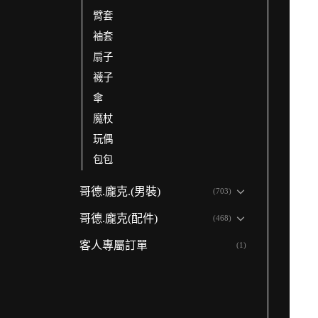
臂套
袖套
扇子
襪子
傘
魔杖
玩偶
包包
哥德.龐克.(男裝)
(703)
哥德.龐克(配件)
(468)
客人專屬訂單
(1)