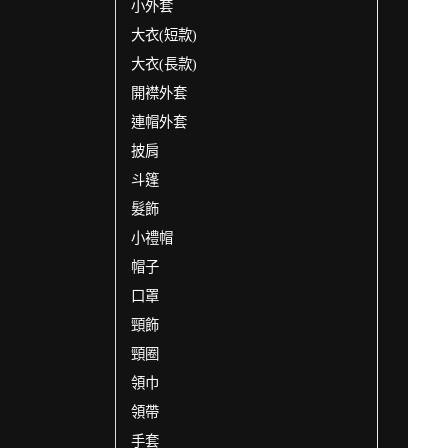
小外套
大衣(短款)
大衣(長款)
開襟外套
連帽外套
披肩
斗篷
髮飾
小禮帽
帽子
口罩
頸飾
頸圈
領巾
領帶
手套