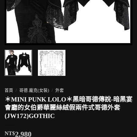
首頁
/
哥德.龐克(女裝)
/
外套
＊MINI PUNK LOLO＊黑暗哥德傳說-暗黑宴
會廳的女伯爵華麗絲絨假兩件式哥德外套
(JW172)GOTHIC
NT$
2,980