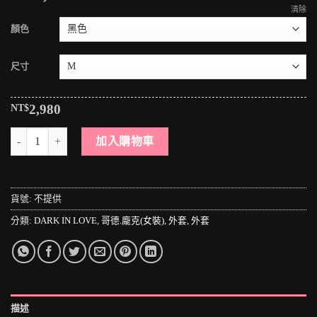
清除
顏色
尺寸
NT$
2,980
＊MINI PUNK LOLO＊黑暗哥德傳說-暗黑宴會廳的女伯爵華麗絲絨假兩
加入購物車
貨號:
不提供
分類:
DARK IN LOVE
,
哥德.龐克(女裝)
,
外套
,
外套
描述