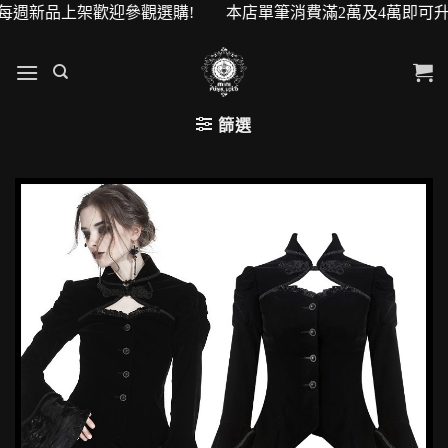
每週新品上架歡迎參觀選購! 本店單筆消費滿2萬及4萬即可升級V
篩選