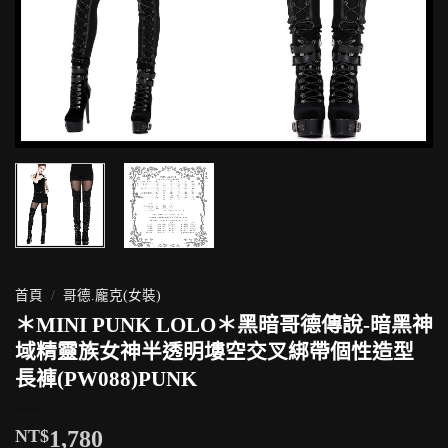
首頁
/
哥德.龐克(女裝)
＊MINI PUNK LOLO＊黑暗哥德傳說-暗黑神
域精靈族女神半透明塿空交叉綁帶個性造型
長褲(PW088)PUNK
NT$
1,780