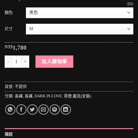
清除
顏色
尺寸
NT$
1,780
＊MINI PUNK LOLO＊黑暗哥德傳說-暗黑神域精靈族女神半透明塿空
加入購物車
貨號:
不提供
分類:
長褲
,
長褲
,
DARK IN LOVE
,
哥德.龐克(女裝)
描述