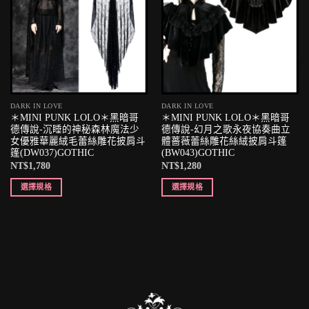
DARK IN LOVE
DARK IN LOVE
＊MINI PUNK LOLO＊黑暗哥
＊MINI PUNK LOLO＊黑暗哥
德傳說-沉睡的神秘森林魔法少
德傳說-幻月之歌永夜協奏曲立
女優雅華麗絨毛蕾絲雕花披肩斗
體薔薇蕾絲雕花絲絨披肩斗篷
篷(DW037)GOTHIC
(BW043)GOTHIC
NT$
1,780
NT$
1,280
選擇規格
選擇規格