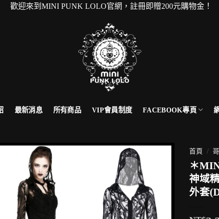
來到MINI PUNK LOLO官網，註冊即贈200元購物金！
FACEBOOK專頁
紹
最新消息
所有商品
VIP會員制度
首頁
/
哥
＊MI
神域
外套(D