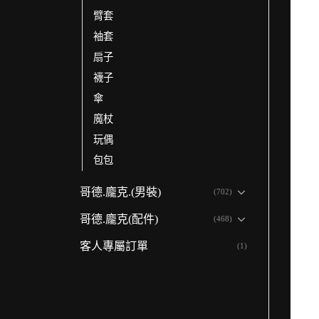
臂套
袖套
扇子
襪子
傘
魔杖
玩偶
包包
哥德.龐克.(男裝)
(702)
哥德.龐克(配件)
(468)
客人專屬訂單
(1)