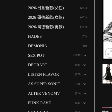
2026-日系新款(女性)
(271)
2026-哥德新款(女款)
(431)
2026-哥德新款(男款)
(474)
HADES
(52)
DEMONIA
(0)
SEX POT
(1737)
DEORART
(503)
LISTEN FLAVOR
(626)
AS SUPER SONIC
(68)
ALTER VENOMV
(114)
PUNK RAVE
(139)