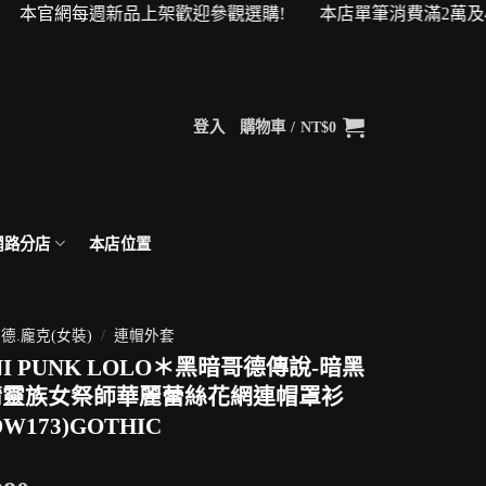
 本官網每週新品上架歡迎參觀選購! 本店單筆消費滿2萬及4萬即
登入
購物車 /
NT$
0
網路分店
本店位置
德.龐克(女裝)
/
連帽外套
NI PUNK LOLO＊黑暗哥德傳說-暗黑
精靈族女祭師華麗蕾絲花網連帽罩衫
W173)GOTHIC