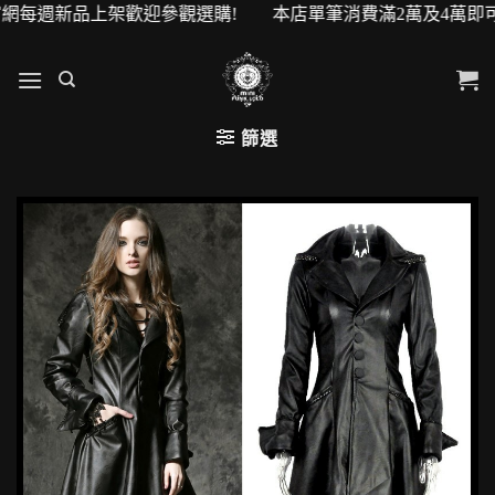
每週新品上架歡迎參觀選購! 本店單筆消費滿2萬及4萬即可升級V
篩選