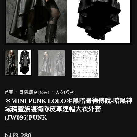
首頁
/
哥德.龐克(女裝)
/
大衣(短款)
＊MINI PUNK LOLO＊黑暗哥德傳說-暗黑神
域精靈族護衛隊皮革連帽大衣外套
(JW096)PUNK
NT$
3,280