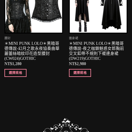
腰封
連身裙
＊MINI PUNK LOLO＊黑暗哥
＊MINI PUNK LOLO＊黑暗哥
德傳說-幻月之歌永夜協奏曲華
德傳說-夜之枷鎖魅惑女郎胸前
麗蕾絲暗紋印花造型腰封
交叉釦帶不規則下襬連身裙
(CW024)GOTHIC
(DW219)GOTHIC
NT$
1,280
NT$
2,980
選擇規格
選擇規格