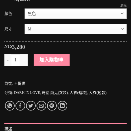
清除
顏色
尺寸
NT$
3,280
＊MINI PUNK LOLO＊黑暗哥德傳說-暗黑神域精靈族護衛隊皮革連帽大
加入購物車
貨號:
不提供
分類:
DARK IN LOVE
,
哥德.龐克(女裝)
,
大衣(短款)
,
大衣(短款)
描述