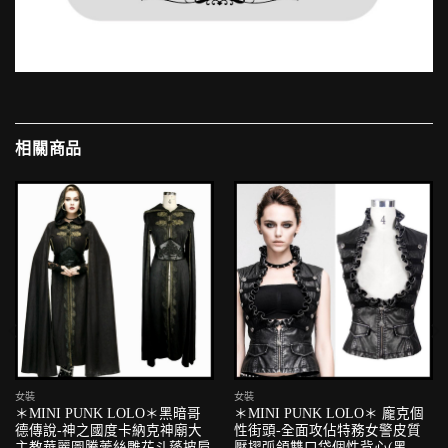
相關商品
女裝
女裝
＊MINI PUNK LOLO＊黑暗哥
＊MINI PUNK LOLO＊ 龐克個
德傳說-神之國度卡納克神廟大
性街頭-全面攻佔特務女警皮質
主教華麗圖騰蕾絲雕花斗蓬披肩
壓摺弧領雙口袋個性背心(黑