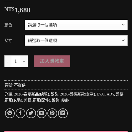
NT$
1,680
顏色
尺寸
＊MINI PUNK LOLO＊黑暗哥德傳說-暗黑聖域の精靈族女王幻彩羽毛珠串
加入購物車
貨號:
不提供
分類:
2026-春夏新品(總覧)
,
髮飾
,
2026-哥德新款(女款)
,
EVA LADY
,
哥德.
龐克(女裝)
,
哥德.龐克(配件)
,
髮飾
,
髮飾