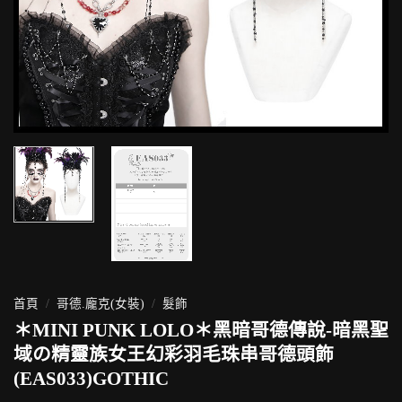
首頁
/
哥德.龐克(女裝)
/
髮飾
＊MINI PUNK LOLO＊黑暗哥德傳說-暗黑聖
域の精靈族女王幻彩羽毛珠串哥德頭飾
(EAS033)GOTHIC