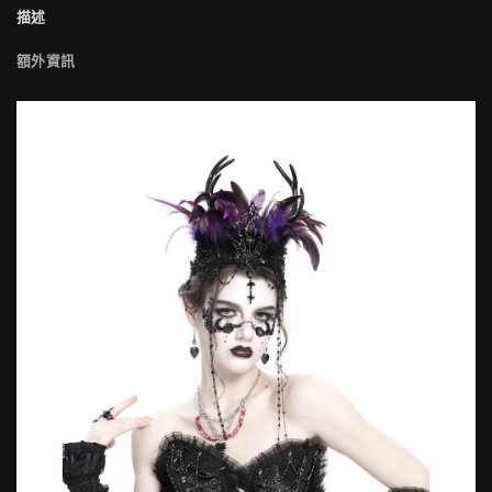
描述
額外資訊