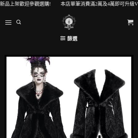
品上架歡迎參觀選購! 本店單筆消費滿2萬及4萬即可升級VIP會
篩選