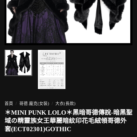
首頁
/
哥德.龐克(女裝)
/
大衣(長款)
＊MINI PUNK LOLO＊黑暗哥德傳說-暗黑聖
域の精靈族女王華麗暗紋印花毛絨領哥德外
套(ECT02301)GOTHIC