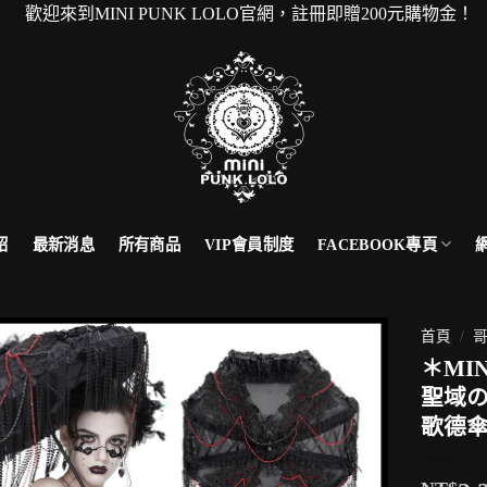
到MINI PUNK LOLO官網，註冊即贈200元購物金！ 
FACEBOOK專頁
紹
最新消息
所有商品
VIP會員制度
首頁
/
哥
＊MI
聖域
歌德傘(