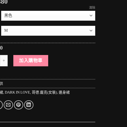
380
清除
80
 PUNK LOLO＊黑暗哥德傳說-暗黑魔法聖殿女巫師祭壇蜘蛛網羽翼個性造型連
加入購物車
供
裙
,
DARK IN LOVE
,
哥德.龐克(女裝)
,
連身裙