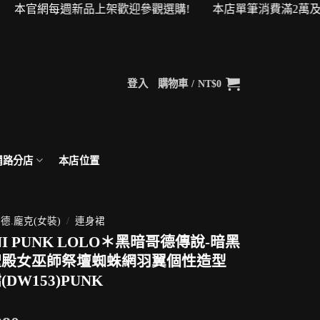
 本官網每週新品上架歡迎參觀選購! 本店單筆消費滿2萬及4萬
登入
購物車 /
NT$
0
網路分店
本店位置
德.龐克(女裝)
/
連身裙
NI PUNK LOLO＊黑暗哥德傳說-暗黑
聖殿女巫師祭壇蜘蛛網羽翼個性造型
DW153)PUNK