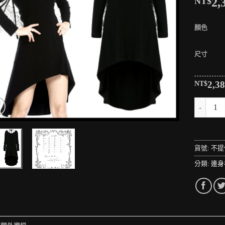
NT$
2,
顏色
尺寸
NT$
2,3
＊MINI
貨號:
不提
分類:
連身