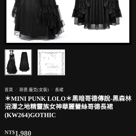
首頁
/
哥德.龐克(女裝)
/
長裙
＊MINI PUNK LOLO＊黑暗哥德傳說-黑森林
沼澤之地精靈族女神華麗蕾絲哥德長裙
(KW264)GOTHIC
NT$
1,980