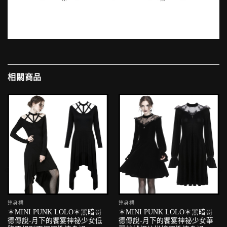
相關商品
連身裙
連身裙
＊MINI PUNK LOLO＊黑暗哥
＊MINI PUNK LOLO＊黑暗哥
德傳說-月下的饗宴神祕少女低
德傳說-月下的饗宴神祕少女華