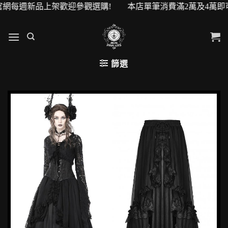
官網每週新品上架歡迎參觀選購! 本店單筆消費滿2萬及4萬即可升
篩選