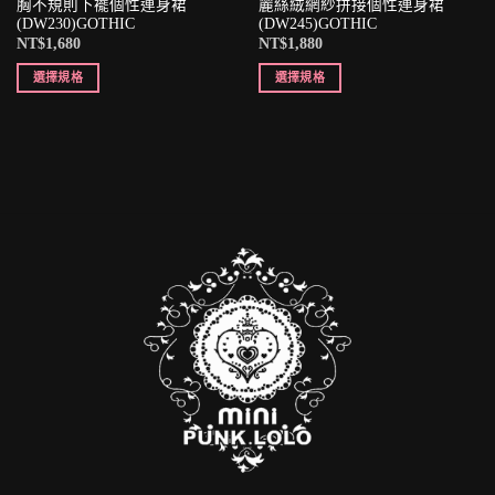
胸不規則下襬個性連身裙
麗絲絨網紗拼接個性連身裙
(DW230)GOTHIC
(DW245)GOTHIC
NT$
1,680
NT$
1,880
選擇規格
選擇規格