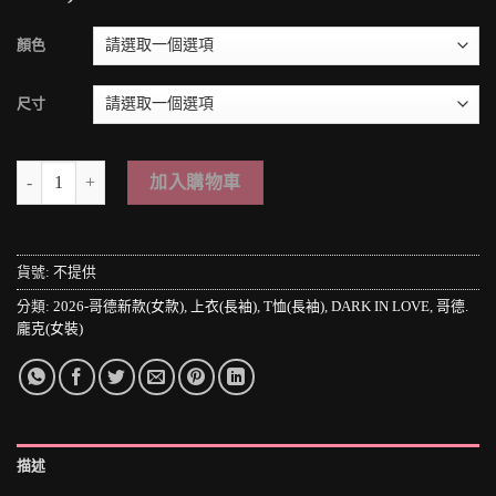
顏色
尺寸
＊MINI PUNK LOLO＊黑暗龐克搖滾-暗夜街頭の叛逆少女鏤空露肩個性
加入購物車
貨號:
不提供
分類:
2026-哥德新款(女款)
,
上衣(長袖)
,
T恤(長袖)
,
DARK IN LOVE
,
哥德.
龐克(女裝)
描述