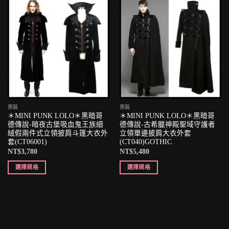
男裝
男裝
＊MINI PUNK LOLO＊黑暗哥
＊MINI PUNK LOLO＊黑暗哥
德傳說-暗夜古堡吸血鬼王族細
德傳說-古希臘神殿聖域守護者
絨假兩件式立領披肩斗篷大衣外
立領單邊披肩大衣外套
套(CT06001)
(CT040)GOTHIC
NT$
3,780
NT$
5,480
選擇規格
選擇規格