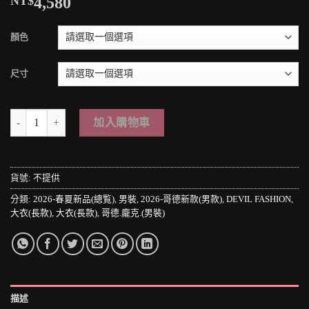
NT$
4,580
顏色
尺寸
＊MINI PUNK LOLO＊黑暗龐克搖滾-末日之戰の異世界勇者雙色壓紋皮
加入購物車
貨號:
不提供
分類:
2026-春夏新品(總覧)
,
男裝
,
2026-哥德新款(男款)
,
DEVIL FASHION
,
大衣(長款)
,
大衣(長款)
,
哥德.龐克.(男裝)
描述