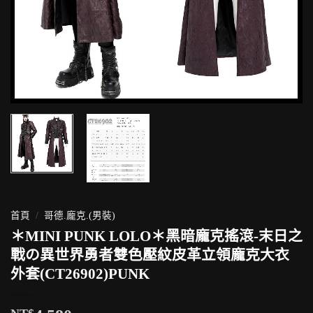
首頁
/
哥德.龐克.(男裝)
＊MINI PUNK LOLO＊黑暗龐克搖滾-末日之
戰の異世界勇者雙色壓紋皮革立領龐克大衣
外套(CT26902)PUNK