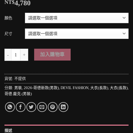
NT$
4,780
顏色
尺寸
＊MINI PUNK LOLO＊黑暗龐克搖滾-權力與爭霸の暗黑軍團皮革拼接
加入購物車
貨號:
不提供
分類:
男裝
,
2026-哥德新款(男款)
,
DEVIL FASHION
,
大衣(長款)
,
大衣(長款)
,
哥德.龐克.(男裝)
描述