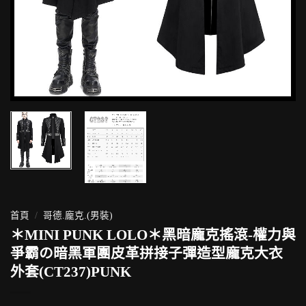
首頁
/
哥德.龐克.(男裝)
＊MINI PUNK LOLO＊黑暗龐克搖滾-權力與
爭霸の暗黑軍團皮革拼接子彈造型龐克大衣
外套(CT237)PUNK