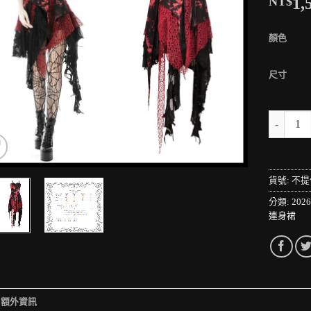
NT$
1,
顏色
尺寸
＊MINI
貨號:
不提
分類:
202
連身裙
額外資訊