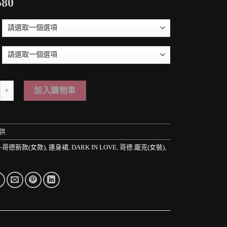
580
 PUNK LOLO＊黑暗龐克搖滾-葬魂:血颂之歌異質拼接渲染不規則連身裙(DW
加入購物車
供
6-哥德新款(女款)
,
連身裙
,
DARK IN LOVE
,
哥德.龐克(女裝)
,