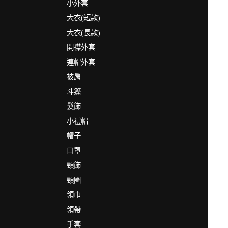
小外套
大衣(短款)
大衣(長款)
開襟外套
連帽外套
披肩
斗篷
髮飾
小禮帽
帽子
口罩
頸飾
頸圈
領巾
領帶
手套