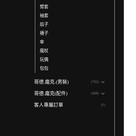
臂套
袖套
扇子
襪子
傘
魔杖
玩偶
包包
哥德.龐克.(男裝)
(702)
哥德.龐克(配件)
(468)
客人專屬訂單
(1)