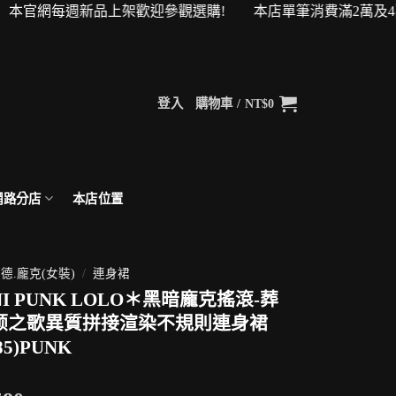
本官網每週新品上架歡迎參觀選購! 本店單筆消費滿2萬及4萬即
登入
購物車 /
NT$
0
網路分店
本店位置
德.龐克(女裝)
/
連身裙
NI PUNK LOLO＊黑暗龐克搖滾-葬
颂之歌異質拼接渲染不規則連身裙
85)PUNK