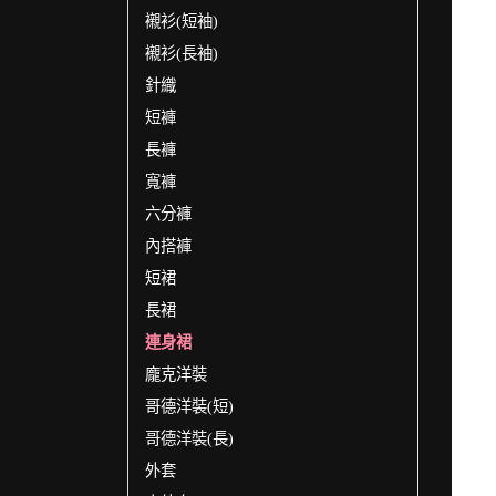
襯衫(短袖)
襯衫(長袖)
針織
短褲
長褲
寬褲
六分褲
內搭褲
短裙
長裙
連身裙
龐克洋裝
哥德洋裝(短)
哥德洋裝(長)
外套