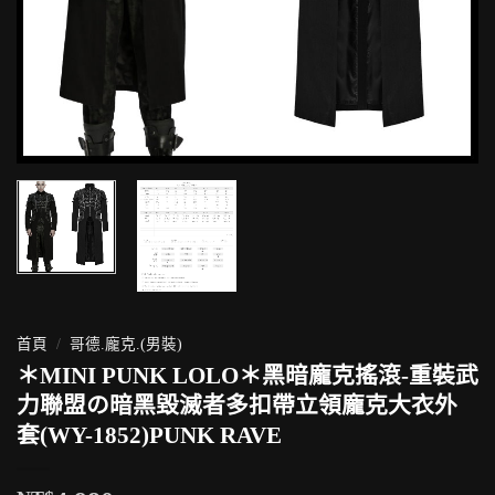
首頁
/
哥德.龐克.(男裝)
＊MINI PUNK LOLO＊黑暗龐克搖滾-重裝武
力聯盟の暗黑毀滅者多扣帶立領龐克大衣外
套(WY-1852)PUNK RAVE