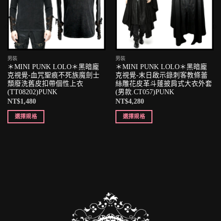
男裝
男裝
＊MINI PUNK LOLO＊黑暗龐
＊MINI PUNK LOLO＊黑暗龐
克視覺-血咒聖痕不死族魔劍士
克視覺-末日啟示錄刺客教條蕾
頹廢洗舊皮扣帶個性上衣
絲雕花皮革斗蓬披肩式大衣外套
(TT08202)PUNK
(男款.CT057)PUNK
NT$
1,480
NT$
4,280
選擇規格
選擇規格