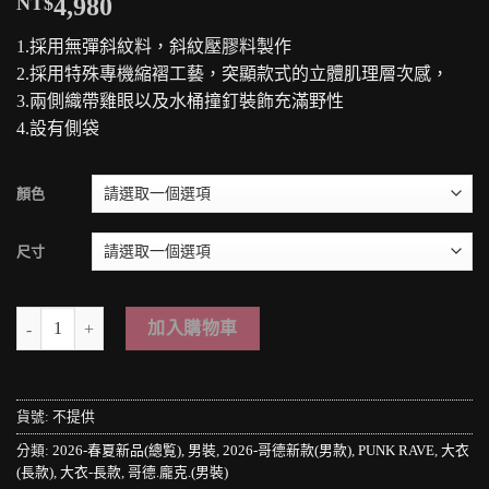
NT$
4,980
1.採用無彈斜紋料，斜紋壓膠料製作
2.採用特殊專機縮褶工藝，突顯款式的立體肌理層次感，
3.兩側織帶雞眼以及水桶撞釘裝飾充滿野性
4.設有側袋
顏色
尺寸
＊MINI PUNK LOLO＊黑暗龐克搖滾-重裝武力聯盟の暗黑毀滅者多扣帶立
加入購物車
貨號:
不提供
分類:
2026-春夏新品(總覧)
,
男裝
,
2026-哥德新款(男款)
,
PUNK RAVE
,
大衣
(長款)
,
大衣-長款
,
哥德.龐克.(男裝)