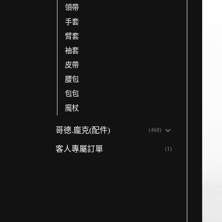
領帶
手套
臂套
袖套
皮帶
腰包
包包
魔杖
哥德.龐克(配件)
(468)
客人專屬訂單
(1)