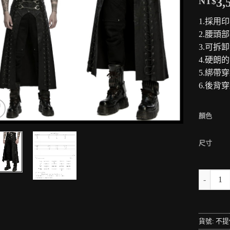
NT$
3,
1.採用
2.腰頭
3.可拆
4.硬朗
5.綁帶
6.後背
顏色
尺寸
＊MINI
貨號:
不提