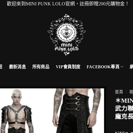
來到MINI PUNK LOLO官網，註冊即贈200元購物金！
FACEBOOK專頁
紹
最新消息
所有商品
VIP會員制度
首頁
/
哥
＊MI
武力
龐克長裙