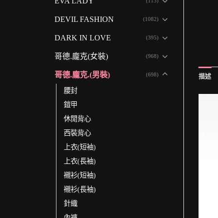
EVA LADY
(113)
DEVIL FASHION
(1082)
DARK IN LOVE
(395)
哥德.龐克(女裝)
(968)
哥德.龐克.(男裝)
(698)
描述
腰封
鎧甲
休閒背心
西裝背心
上衣(短袖)
上衣(長袖)
襯衫(短袖)
襯衫(長袖)
針織
內褲