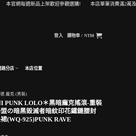
 本官網每週新品上架歡迎參觀選購! 本店單筆消費滿2萬及4萬即
登入
購物車 /
NT$
0
網路分店
本店位置
德.龐克.(男裝)
NI PUNK LOLO＊黑暗龐克搖滾-重裝
聯盟の暗黑毀滅者暗紋印花鐵鏈腰封
(WQ-925)PUNK RAVE