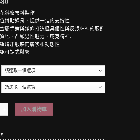
580
印花斜紋布料製作
部位拼貼鋼骨，提供一定的支撐性
卸金屬手銬與鏈條打造極具個性與反叛精神的服飾
的質地，凸顯男性魅力，龐克精神.
穿繩增加服裝的層次和動態性
穿繩可調式鬆緊
 PUNK LOLO＊黑暗龐克搖滾-重裝武力聯盟の暗黑毀滅者暗紋印花鐵鏈腰封龐克
加入購物車
供