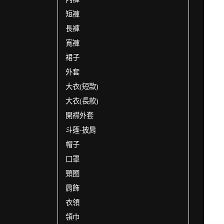
短褲
長褲
寬褲
裙子
外套
大衣(短款)
大衣(長款)
開襟外套
斗篷-披肩
帽子
口罩
頸圈
肩飾
衣領
領巾