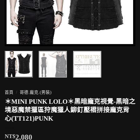
首頁
/
哥德.龐克.(男裝)
＊MINI PUNK LOLO＊黑暗龐克視覺-黑暗之
境惡魔禁獵區狩魔獵人鉚釘壓褶拼接龐克背
心(TT121)PUNK
NT$
2,080