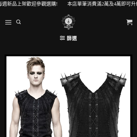
週新品上架歡迎參觀選購! 本店單筆消費滿2萬及4萬即可升級V
篩選