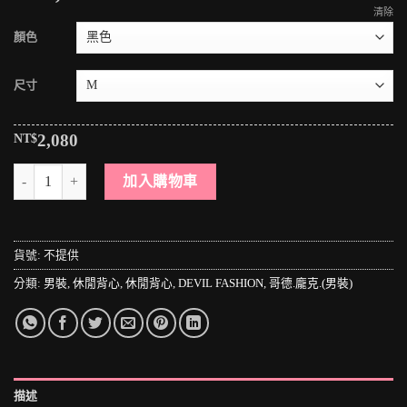
清除
顏色
尺寸
NT$
2,080
＊MINI PUNK LOLO＊黑暗龐克視覺-黑暗之境惡魔禁獵區狩魔獵人鉚釘
加入購物車
貨號:
不提供
分類:
男裝
,
休閒背心
,
休閒背心
,
DEVIL FASHION
,
哥德.龐克.(男裝)
描述