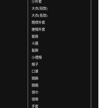
小外套
大衣(短款)
大衣(長款)
開襟外套
連帽外套
披肩
斗篷
髮飾
小禮帽
帽子
口罩
頸飾
頸圈
領巾
領帶
手套