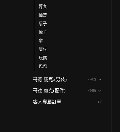
臂套
袖套
扇子
襪子
傘
魔杖
玩偶
包包
哥德.龐克.(男裝)
(702)
哥德.龐克(配件)
(468)
客人專屬訂單
(1)