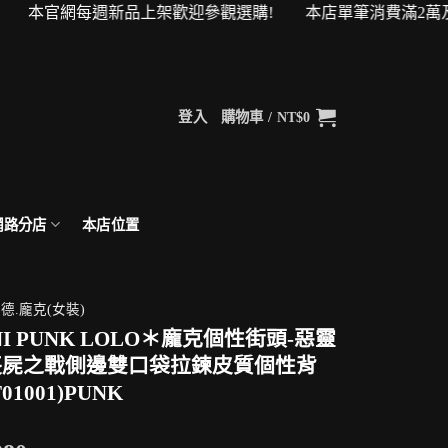
 本官網每週新品上架歡迎參觀選購! 本店單筆消費滿2萬及4萬即
登入
購物車 /
NT$
0
網路分店
本店位置
德.龐克(女裝)
NI PUNK LOLO＊龐克個性街頭-惡靈
喪屍之戰側邊雙口袋拉鍊皮質個性背
01001)PUNK