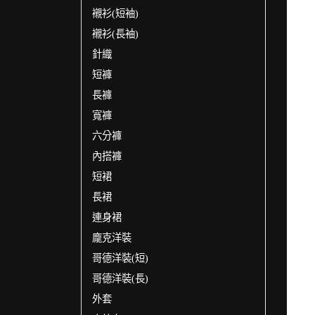
襯衫(短袖)
襯衫(長袖)
針織
短褲
長褲
寬褲
六分褲
內搭褲
短裙
長裙
連身裙
龐克洋裝
哥德洋裝(短)
哥德洋裝(長)
外套