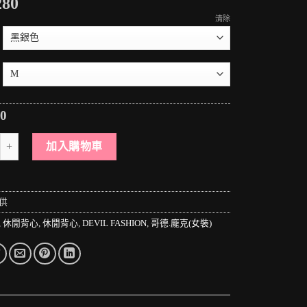
280
清除
80
 PUNK LOLO＊龐克個性街頭-惡靈古堡喪屍之戰側邊雙口袋拉鍊皮質個性背心(
加入購物車
供
,
休閒背心
,
休閒背心
,
DEVIL FASHION
,
哥德.龐克(女裝)