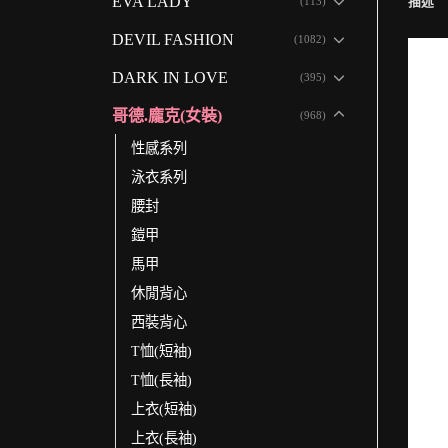
EVA LADY
(113)
描述
DEVIL FASHION
(1082)
DARK IN LOVE
(395)
哥德.龐克(女裝)
(968)
性感系列
泳衣系列
腰封
鎧甲
馬甲
休閒背心
西裝背心
T恤(短袖)
T恤(長袖)
上衣(短袖)
上衣(長袖)