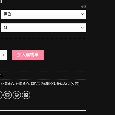
0
清除
 PUNK LOLO＊龐克個性街頭-魔女的復仇搖滾性感抓破頹廢個性造型背心(TT
加入購物車
供
,
休閒背心
,
休閒背心
,
DEVIL FASHION
,
哥德.龐克(女裝)