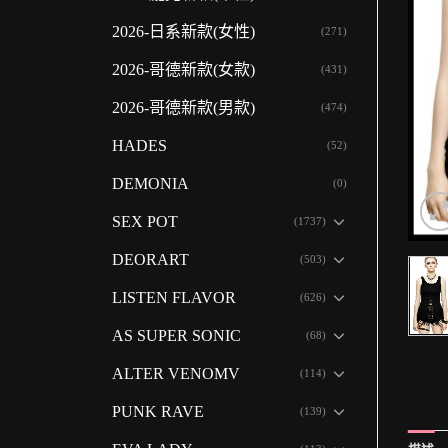
2026-日系新款(女性)
(271)
2026-哥德新款(女款)
(431)
2026-哥德新款(男款)
(474)
HADES
(52)
DEMONIA
(0)
SEX POT
(1737)
DEORART
(503)
LISTEN FLAVOR
(626)
AS SUPER SONIC
(68)
ALTER VENOMV
(114)
PUNK RAVE
(139)