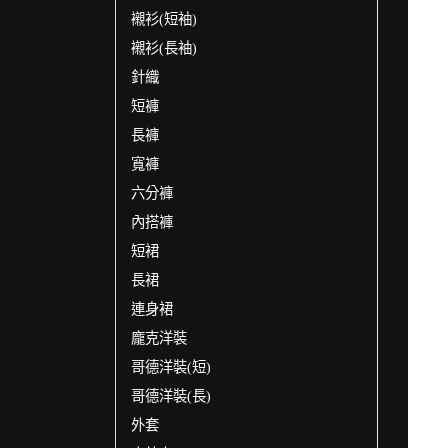
襯衫(短袖)
襯衫(長袖)
針織
短褲
長褲
寬褲
六分褲
內搭褲
短裙
長裙
連身裙
龐克洋裝
哥德洋裝(短)
哥德洋裝(長)
外套