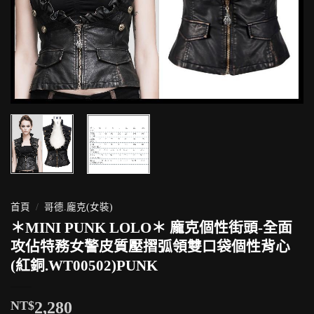
首頁
/
哥德.龐克(女裝)
＊MINI PUNK LOLO＊ 龐克個性街頭-全面
攻佔特務女警皮質壓摺弧領雙口袋個性背心
(紅銅.WT00502)PUNK
NT$
2,280