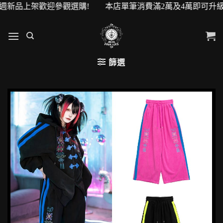
架歡迎參觀選購! 本店單筆消費滿2萬及4萬即可升級VIP會員!
篩選