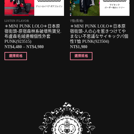
LISTEN FLAVOR
T恤(長袖)
＊MINI PUNK LOLO＊日本原
＊MINI PUNK LOLO＊日本原
宿街頭-原宿森林系破壞熊寶兒.
宿街頭-人の心を惹きつけてや
布盧森毛絨連帽個性外套
まない不思議なサイキックパ個
PUNK(923515)
性T恤 PUNK(923504)
NT$
4,480
–
NT$
4,980
NT$
1,980
選擇規格
選擇規格