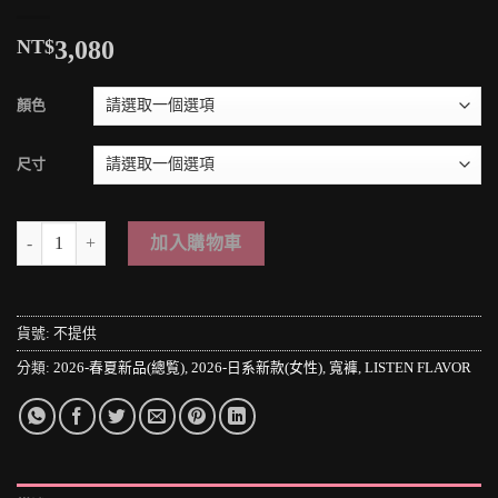
NT$
3,080
顏色
尺寸
＊MINI PUNK LOLO＊日本原宿街頭-フロントと背面ポケットに豪
加入購物車
貨號:
不提供
分類:
2026-春夏新品(總覧)
,
2026-日系新款(女性)
,
寬褲
,
LISTEN FLAVOR