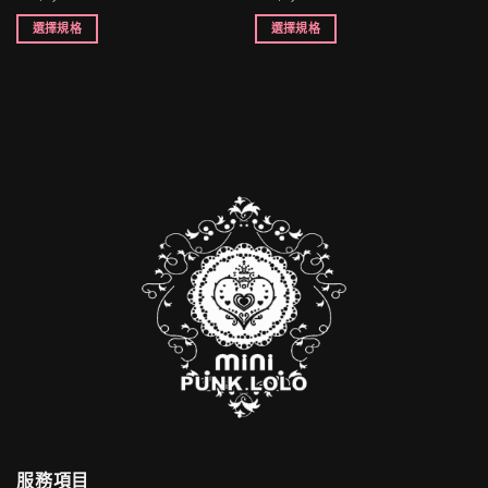
選擇規格
選擇規格
服務項目