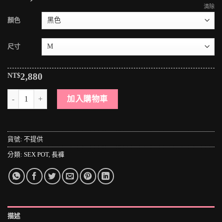
清除
顏色
尺寸
NT$
2,880
＊MINI PUNK LOLO＊日本龐克視覺-暗黑の國度惡魔之救頹廢抓破個性長褲
加入購物車
貨號:
不提供
分類:
SEX POT
,
長褲
描述